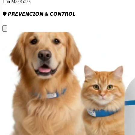
Lua MasKotas
🛡 𝙋𝙍𝙀𝙑𝙀𝙉𝘾𝙄𝙊𝙉 & 𝘾𝙊𝙉𝙏𝙍𝙊𝙇