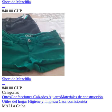
Short de Mezclilla
...
840.00 CUP
Short de Mezclilla
...
840.00 CUP
Categorías
Otros
Confecciones
Calzados
Ajuares
Materiales de construcción
Utiles del hogar
Higiene y limpieza
Casa comisionista
MAI La Ceiba