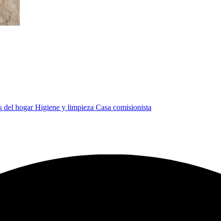
s del hogar
Higiene y limpieza
Casa comisionista