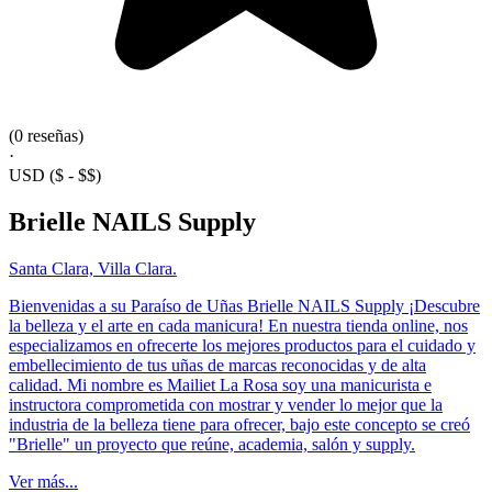
(0 reseñas)
·
USD
($ - $$)
Brielle NAILS Supply
Santa Clara, Villa Clara.
Bienvenidas a su Paraíso de Uñas Brielle NAILS Supply ¡Descubre
la belleza y el arte en cada manicura! En nuestra tienda online, nos
especializamos en ofrecerte los mejores productos para el cuidado y
embellecimiento de tus uñas de marcas reconocidas y de alta
calidad. Mi nombre es Mailiet La Rosa soy una manicurista e
instructora comprometida con mostrar y vender lo mejor que la
industria de la belleza tiene para ofrecer, bajo este concepto se creó
"Brielle" un proyecto que reúne, academia, salón y supply.
Ver más...