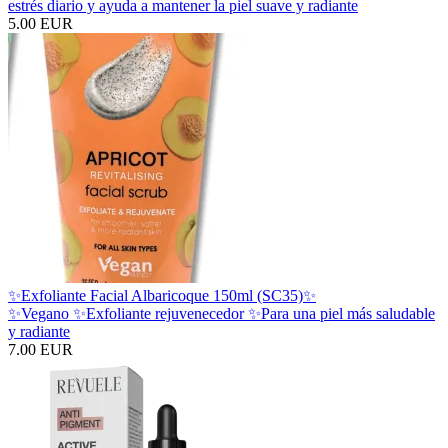
estrés diario y ayuda a mantener la piel suave y radiante
5.00 EUR
✨Exfoliante Facial Albaricoque 150ml (SC35)✨
✨Vegano ✨Exfoliante rejuvenecedor ✨Para una piel más saludable
y radiante
7.00 EUR