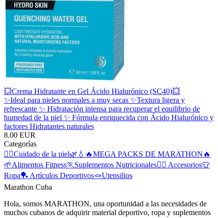
💥Crema Hidratante en Gel Ácido Hialurónico (SC40)💥
✨Ideal para pieles normales a muy secas ✨Textura ligera y
refrescante ✨ Hidratación intensa para recuperar el equilibrio de
humedad de la piel ✨ Fórmula enriquecida con Ácido Hialurónico y
factores Hidratantes naturales
8.00 EUR
Categorías
🧖‍♀️Cuidado de la piel🌿💧
🔥MEGA PACKS DE MARATHON🔥
🌱Alimentos Fitness
🏃Suplementos Nutricionales
🏋️‍♀️ Accesorios
👕
Ropa
🏓 Artículos Deportivos
🪢Utensilios
Marathon Cuba
Hola, somos MARATHON, una oportunidad a las necesidades de
muchos cubanos de adquirir material deportivo, ropa y suplementos