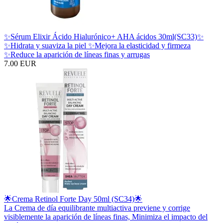
✨Sérum Elixir Ácido Hialurónico+ AHA ácidos 30ml(SC33)✨
✨Hidrata y suaviza la piel ✨Mejora la elasticidad y firmeza
✨Reduce la aparición de líneas finas y arrugas
7.00 EUR
🌟Crema Retinol Forte Day 50ml (SC34)🌟
La Crema de día equilibrante multiactiva previene y corrige
visiblemente la aparición de líneas finas, Minimiza el impacto del