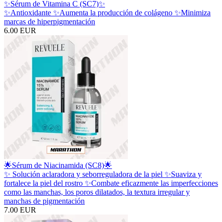
✨Sérum de Vitamina C (SC7)✨
✨Antioxidante ✨Aumenta la producción de colágeno ✨Minimiza
marcas de hiperpigmentación
6.00 EUR
🌟Sérum de Niacinamida (SC8)🌟
✨ Solución aclaradora y seborreguladora de la piel ✨Suaviza y
fortalece la piel del rostro ✨Combate eficazmente las imperfecciones
como las manchas, los poros dilatados, la textura irregular y
manchas de pigmentación
7.00 EUR