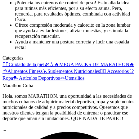
¡Potencia tus entrenos de control de peso! Es tu aliada ideal
para rutinas más eficientes, por a su efecto sauna. Pero,
recuerda. para resultados óptimos, combínala con actividad
física.
Ofrece compresión moderada y calorcito en la zona lumbar
que ayuda a evitar lesiones, aliviar molestias, y estimula la
recuperación muscular.
Ayuda a mantener una postura correcta y lucir una espalda
recta!
Categorías
🧖‍♀️Cuidado de la piel🌿💧
🔥MEGA PACKS DE MARATHON🔥
🌱Alimentos Fitness
🏃Suplementos Nutricionales
🏋️‍♀️ Accesorios
👕
Ropa
🏓 Artículos Deportivos
🪢Utensilios
Marathon Cuba
Hola, somos MARATHON, una oportunidad a las necesidades de
muchos cubanos de adquirir material deportivo, ropa y suplementos
nutricionales de calidad y a precios competitivos. Queremos que
nuestros clientes tengan la posibilidad de entrenar o practicar ese
deporte que aman sin limitaciones. QUE NADA TE PARE !!
...