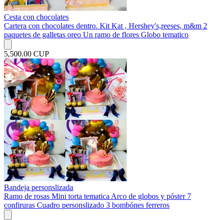
Cesta con chocolates
Cartera con chocolates dentro. Kit Kat , Hershey's,reeses, m&m 2
paquetes de galletas oreo Un ramo de flores Globo tematico
5,500.00 CUP
Bandeja personslizada
Ramo de rosas Mini torta tematica Arco de globos y póster 7
confiruras Cuadro personslizado 3 bombónes ferreros