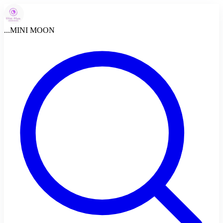
...
MINI MOON