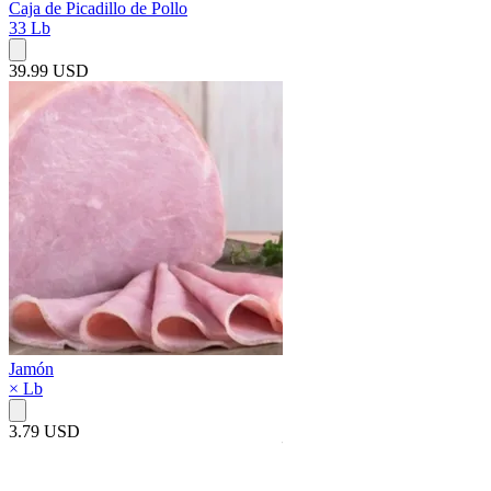
Caja de Picadillo de Pollo
33 Lb
39.99 USD
Jamón
× Lb
3.79 USD