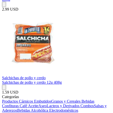
2.99 USD
Salchichas de pollo y cerdo
Salchichas de pollo y cerdo 12u 408g
1.59 USD
Categorías
Productos Cárnicos
Embutidos
Granos y Cereales
Bebidas
Confituras
Café
Aceite
Aseo
Lacteos y Derivados
Combos
Salsas y
Aderezos
Bebidas Alcohólica
Electrodomésticos