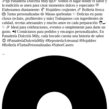
🥖🎂 Panadería Dulcería Mily 🎂🥖 Somos el lugar donde el sabor y
la tradición se unen para crear momentos dulces y especiales 💛
Elaboramos diariamente: 🥐 Hojaldres crujientes 🥖 Bollería fresca
🎂 Tartas personalizadas 🥧 Masas quebradas ✨ Delicias en pasta
choux (eclairs, profiteroles y más) Trabajamos con ingredientes de
calidad, recetas artesanales y mucho amor en cada preparación 🧑‍🍳
✨ 🎉 Ideal para celebraciones, eventos o simplemente para darte un
gusto. 📲 Contáctanos para pedidos y encargos personalizados. En
Panadería Dulcería Mily, cada bocado cuenta una historia de sabor
😍 #PanaderíaDulceríaMily #ReposteríaArtesanal #Hojaldres
#Bollería #TartasPersonalizadas #SaborCasero
...