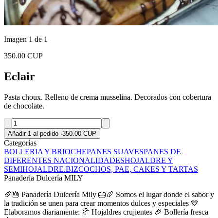
Imagen 1 de 1
350.00 CUP
Eclair
Pasta choux. Relleno de crema musselina. Decorados con cobertura
de chocolate.
Añadir 1 al pedido
·
350.00 CUP
Categorías
BOLLERIA Y BRIOCHE
PANES SUAVES
PANES DE
DIFERENTES NACIONALIDADES
HOJALDRE Y
SEMIHOJALDRE.
BIZCOCHOS, PAE, CAKES Y TARTAS
Panadería Dulcería MILY
🥖🎂 Panadería Dulcería Mily 🎂🥖 Somos el lugar donde el sabor y
la tradición se unen para crear momentos dulces y especiales 💛
Elaboramos diariamente: 🥐 Hojaldres crujientes 🥖 Bollería fresca