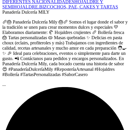
DIFERENTES NACIONALIDADES
HOJALDRE Y
SEMIHOJALDRE.
BIZCOCHOS, PAE, CAKES Y TARTAS
Panadería Dulcería MILY
🥖🎂 Panadería Dulcería Mily 🎂🥖 Somos el lugar donde el sabor y
la tradición se unen para crear momentos dulces y especiales 💛
Elaboramos diariamente: 🥐 Hojaldres crujientes 🥖 Bollería fresca
🎂 Tartas personalizadas 🥧 Masas quebradas ✨ Delicias en pasta
choux (eclairs, profiteroles y más) Trabajamos con ingredientes de
calidad, recetas artesanales y mucho amor en cada preparación 🧑‍🍳
✨ 🎉 Ideal para celebraciones, eventos o simplemente para darte un
gusto. 📲 Contáctanos para pedidos y encargos personalizados. En
Panadería Dulcería Mily, cada bocado cuenta una historia de sabor
😍 #PanaderíaDulceríaMily #ReposteríaArtesanal #Hojaldres
#Bollería #TartasPersonalizadas #SaborCasero
...