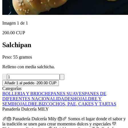
Imagen 1 de 1
200.00 CUP
Salchipan
Peso: 55 gramos
Relleno con media salchicha.
Añadir 1 al pedido
·
200.00 CUP
Categorías
BOLLERIA Y BRIOCHE
PANES SUAVES
PANES DE
DIFERENTES NACIONALIDADES
HOJALDRE Y
SEMIHOJALDRE.
BIZCOCHOS, PAE, CAKES Y TARTAS
Panadería Dulcería MILY
🥖🎂 Panadería Dulcería Mily 🎂🥖 Somos el lugar donde el sabor y
la tradición se unen para crear momentos dulces y especiales 💛