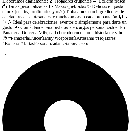
Elaboramos diariamente: 🥐 Hojaldres crujientes 🥖 Bollería fresca
🎂 Tartas personalizadas 🥧 Masas quebradas ✨ Delicias en pasta
choux (eclairs, profiteroles y más) Trabajamos con ingredientes de
calidad, recetas artesanales y mucho amor en cada preparación 🧑‍🍳
✨ 🎉 Ideal para celebraciones, eventos o simplemente para darte un
gusto. 📲 Contáctanos para pedidos y encargos personalizados. En
Panadería Dulcería Mily, cada bocado cuenta una historia de sabor
😍 #PanaderíaDulceríaMily #ReposteríaArtesanal #Hojaldres
#Bollería #TartasPersonalizadas #SaborCasero
...