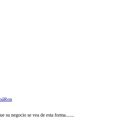
pá
Ron
 su negocio se vea de esta forma.......