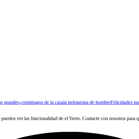
as grandes,conm
tragos de la casa
la pelota
ropa de hombre
Felicidades pa
ueden ver las funcionalidad de el Yerro. Contacte con nosotros para que