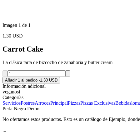
Imagen 1 de 1
1.30 USD
Carrot Cake
La clásica tarta de bizcocho de zanahoria y butter cream
Añadir 1 al pedido
·
1.30 USD
Información adicional
vegano
si
Categorías
Servicios
Postres
Arroces
Principal
Pizzas
Pizzas Exclusivas
Bebidas
lom
Perla Negra Demo
No ofertamos estos productos. Esto es un catálogo de Ejemplo, donde p
...