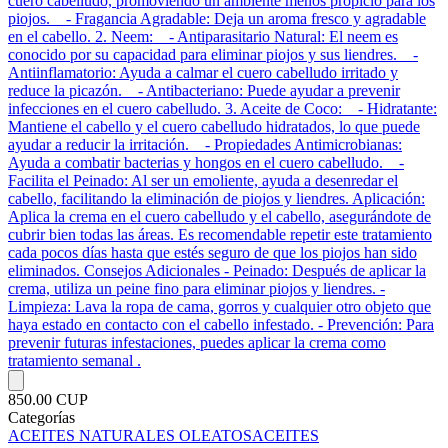
cuero cabelludo, promoviendo un ambiente menos propicio para los
piojos. - Fragancia Agradable: Deja un aroma fresco y agradable
en el cabello. 2. Neem: - Antiparasitario Natural: El neem es
conocido por su capacidad para eliminar piojos y sus liendres. -
Antiinflamatorio: Ayuda a calmar el cuero cabelludo irritado y
reduce la picazón. - Antibacteriano: Puede ayudar a prevenir
infecciones en el cuero cabelludo. 3. Aceite de Coco: - Hidratante:
Mantiene el cabello y el cuero cabelludo hidratados, lo que puede
ayudar a reducir la irritación. - Propiedades Antimicrobianas:
Ayuda a combatir bacterias y hongos en el cuero cabelludo. -
Facilita el Peinado: Al ser un emoliente, ayuda a desenredar el
cabello, facilitando la eliminación de piojos y liendres. Aplicación:
Aplica la crema en el cuero cabelludo y el cabello, asegurándote de
cubrir bien todas las áreas. Es recomendable repetir este tratamiento
cada pocos días hasta que estés seguro de que los piojos han sido
eliminados. Consejos Adicionales - Peinado: Después de aplicar la
crema, utiliza un peine fino para eliminar piojos y liendres. -
Limpieza: Lava la ropa de cama, gorros y cualquier otro objeto que
haya estado en contacto con el cabello infestado. - Prevención: Para
prevenir futuras infestaciones, puedes aplicar la crema como
tratamiento semanal .
850.00 CUP
Categorías
ACEITES NATURALES OLEATOS
ACEITES