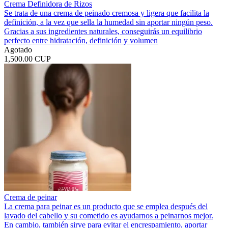
Crema Definidora de Rizos
Se trata de una crema de peinado cremosa y ligera que facilita la
definición, a la vez que sella la humedad sin aportar ningún peso.
Gracias a sus ingredientes naturales, conseguirás un equilibrio
perfecto entre hidratación, definición y volumen
Agotado
1,500.00 CUP
Crema de peinar
La crema para peinar es un producto que se emplea después del
lavado del cabello y su cometido es ayudarnos a peinarnos mejor.
En cambio, también sirve para evitar el encrespamiento, aportar