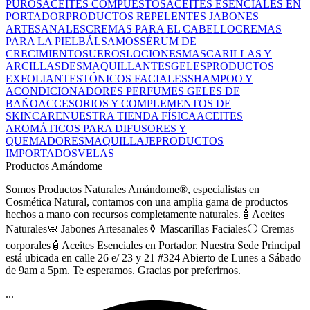
PUROS
ACEITES COMPUESTOS
ACEITES ESENCIALES EN
PORTADOR
PRODUCTOS REPELENTES
JABONES
ARTESANALES
CREMAS PARA EL CABELLO
CREMAS
PARA LA PIEL
BÁLSAMOS
SÉRUM DE
CRECIMIENTO
SUEROS
LOCIONES
MASCARILLAS Y
ARCILLAS
DESMAQUILLANTES
GELES
PRODUCTOS
EXFOLIANTES
TÓNICOS FACIALES
SHAMPOO Y
ACONDICIONADORES
PERFUMES
GELES DE
BAÑO
ACCESORIOS Y COMPLEMENTOS DE
SKINCARE
NUESTRA TIENDA FÍSICA
ACEITES
AROMÁTICOS PARA DIFUSORES Y
QUEMADORES
MAQUILLAJE
PRODUCTOS
IMPORTADOS
VELAS
Productos Amándome
Somos Productos Naturales Amándome®, especialistas en
Cosmética Natural, contamos con una amplia gama de productos
hechos a mano con recursos completamente naturales.🧴Aceites
Naturales🧼 Jabones Artesanales⚱️ Mascarillas Faciales⚪ Cremas
corporales🧴Aceites Esenciales en Portador. Nuestra Sede Principal
está ubicada en calle 26 e/ 23 y 21 #324 Abierto de Lunes a Sábado
de 9am a 5pm. Te esperamos. Gracias por preferirnos.
...