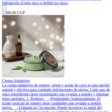
hidratación al pelo seco o definir los rizos.
1,500.00 CUP
Crema Antipiojos
La crema antipiojos de romero, neem y aceite de coco es una opción
natural y efectiva para combatir infestaciones de piojos. Cada uno de
estos ingredientes tiene propiedades que ayudan a repeler y eliminar
estos parásitos. 1. Romero: - Propiedades Antiparasitarias: El
aceite esencial de romero tiene cualidades que ayudan a repeler
piojos. - Estimula la Circulación: Puede favorecer la salud del