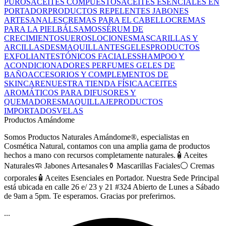
PUROS
ACEITES COMPUESTOS
ACEITES ESENCIALES EN
PORTADOR
PRODUCTOS REPELENTES
JABONES
ARTESANALES
CREMAS PARA EL CABELLO
CREMAS
PARA LA PIEL
BÁLSAMOS
SÉRUM DE
CRECIMIENTO
SUEROS
LOCIONES
MASCARILLAS Y
ARCILLAS
DESMAQUILLANTES
GELES
PRODUCTOS
EXFOLIANTES
TÓNICOS FACIALES
SHAMPOO Y
ACONDICIONADORES
PERFUMES
GELES DE
BAÑO
ACCESORIOS Y COMPLEMENTOS DE
SKINCARE
NUESTRA TIENDA FÍSICA
ACEITES
AROMÁTICOS PARA DIFUSORES Y
QUEMADORES
MAQUILLAJE
PRODUCTOS
IMPORTADOS
VELAS
Productos Amándome
Somos Productos Naturales Amándome®, especialistas en
Cosmética Natural, contamos con una amplia gama de productos
hechos a mano con recursos completamente naturales.🧴Aceites
Naturales🧼 Jabones Artesanales⚱️ Mascarillas Faciales⚪ Cremas
corporales🧴Aceites Esenciales en Portador. Nuestra Sede Principal
está ubicada en calle 26 e/ 23 y 21 #324 Abierto de Lunes a Sábado
de 9am a 5pm. Te esperamos. Gracias por preferirnos.
...