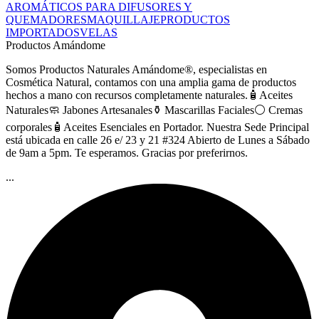
AROMÁTICOS PARA DIFUSORES Y
QUEMADORES
MAQUILLAJE
PRODUCTOS
IMPORTADOS
VELAS
Productos Amándome
Somos Productos Naturales Amándome®, especialistas en
Cosmética Natural, contamos con una amplia gama de productos
hechos a mano con recursos completamente naturales.🧴Aceites
Naturales🧼 Jabones Artesanales⚱️ Mascarillas Faciales⚪ Cremas
corporales🧴Aceites Esenciales en Portador. Nuestra Sede Principal
está ubicada en calle 26 e/ 23 y 21 #324 Abierto de Lunes a Sábado
de 9am a 5pm. Te esperamos. Gracias por preferirnos.
...