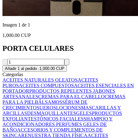
Imagen 1 de 1
1,000.00 CUP
PORTA CELULARES
Añadir 1 al pedido
·
1,000.00 CUP
Categorías
ACEITES NATURALES OLEATOS
ACEITES
PUROS
ACEITES COMPUESTOS
ACEITES ESENCIALES EN
PORTADOR
PRODUCTOS REPELENTES
JABONES
ARTESANALES
CREMAS PARA EL CABELLO
CREMAS
PARA LA PIEL
BÁLSAMOS
SÉRUM DE
CRECIMIENTO
SUEROS
LOCIONES
MASCARILLAS Y
ARCILLAS
DESMAQUILLANTES
GELES
PRODUCTOS
EXFOLIANTES
TÓNICOS FACIALES
SHAMPOO Y
ACONDICIONADORES
PERFUMES
GELES DE
BAÑO
ACCESORIOS Y COMPLEMENTOS DE
SKINCARE
NUESTRA TIENDA FÍSICA
ACEITES