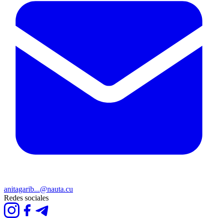
anitagarib...@nauta.cu
Redes sociales