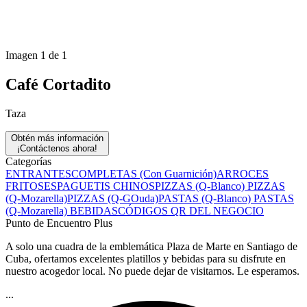
Imagen 1 de 1
Café Cortadito
Taza
Obtén más información
¡Contáctenos ahora!
Categorías
ENTRANTES
COMPLETAS (Con Guarnición)
ARROCES
FRITOS
ESPAGUETIS CHINOS
PIZZAS (Q-Blanco)
PIZZAS
(Q-Mozarella)
PIZZAS (Q-GOuda)
PASTAS (Q-Blanco)
PASTAS
(Q-Mozarella)
BEBIDAS
CÓDIGOS QR DEL NEGOCIO
Punto de Encuentro Plus
A solo una cuadra de la emblemática Plaza de Marte en Santiago de
Cuba, ofertamos excelentes platillos y bebidas para su disfrute en
nuestro acogedor local. No puede dejar de visitarnos. Le esperamos.
...