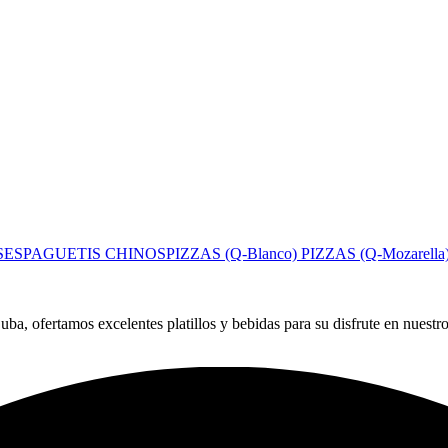
S
ESPAGUETIS CHINOS
PIZZAS (Q-Blanco)
PIZZAS (Q-Mozarella
a, ofertamos excelentes platillos y bebidas para su disfrute en nuestr