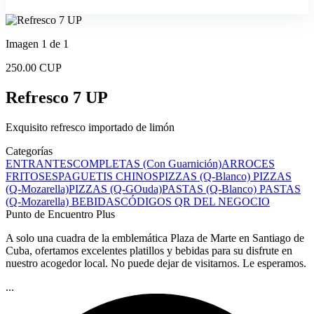
Imagen 1 de 1
250.00 CUP
Refresco 7 UP
Exquisito refresco importado de limón
Categorías
ENTRANTES
COMPLETAS (Con Guarnición)
ARROCES
FRITOS
ESPAGUETIS CHINOS
PIZZAS (Q-Blanco)
PIZZAS
(Q-Mozarella)
PIZZAS (Q-GOuda)
PASTAS (Q-Blanco)
PASTAS
(Q-Mozarella)
BEBIDAS
CÓDIGOS QR DEL NEGOCIO
Punto de Encuentro Plus
A solo una cuadra de la emblemática Plaza de Marte en Santiago de
Cuba, ofertamos excelentes platillos y bebidas para su disfrute en
nuestro acogedor local. No puede dejar de visitarnos. Le esperamos.
...