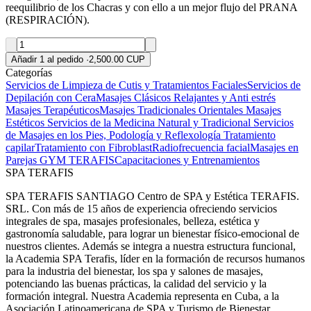
reequilibrio de los Chacras y con ello a un mejor flujo del PRANA
(RESPIRACIÓN).
Añadir 1 al pedido
·
2,500.00 CUP
Categorías
Servicios de Limpieza de Cutis y Tratamientos Faciales
Servicios de
Depilación con Cera
Masajes Clásicos Relajantes y Anti estrés
Masajes Terapéuticos
Masajes Tradicionales Orientales
Masajes
Estéticos
Servicios de la Medicina Natural y Tradicional
Servicios
de Masajes en los Pies, Podología y Reflexología
Tratamiento
capilar
Tratamiento con Fibroblast
Radiofrecuencia facial
Masajes en
Parejas
GYM TERAFIS
Capacitaciones y Entrenamientos
SPA TERAFIS
SPA TERAFIS SANTIAGO Centro de SPA y Estética TERAFIS.
SRL. Con más de 15 años de experiencia ofreciendo servicios
integrales de spa, masajes profesionales, belleza, estética y
gastronomía saludable, para lograr un bienestar físico-emocional de
nuestros clientes. Además se integra a nuestra estructura funcional,
la Academia SPA Terafis, líder en la formación de recursos humanos
para la industria del bienestar, los spa y salones de masajes,
potenciando las buenas prácticas, la calidad del servicio y la
formación integral. Nuestra Academia representa en Cuba, a la
Asociación Latinoamericana de SPA y Turismo de Bienestar.