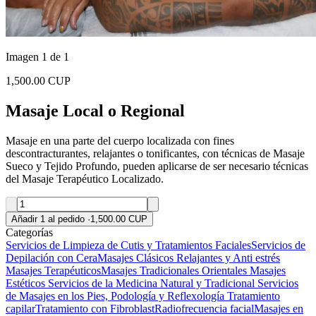
Imagen 1 de 1
1,500.00 CUP
Masaje Local o Regional
Masaje en una parte del cuerpo localizada con fines
descontracturantes, relajantes o tonificantes, con técnicas de Masaje
Sueco y Tejido Profundo, pueden aplicarse de ser necesario técnicas
del Masaje Terapéutico Localizado.
Añadir 1 al pedido
·
1,500.00 CUP
Categorías
Servicios de Limpieza de Cutis y Tratamientos Faciales
Servicios de
Depilación con Cera
Masajes Clásicos Relajantes y Anti estrés
Masajes Terapéuticos
Masajes Tradicionales Orientales
Masajes
Estéticos
Servicios de la Medicina Natural y Tradicional
Servicios
de Masajes en los Pies, Podología y Reflexología
Tratamiento
capilar
Tratamiento con Fibroblast
Radiofrecuencia facial
Masajes en