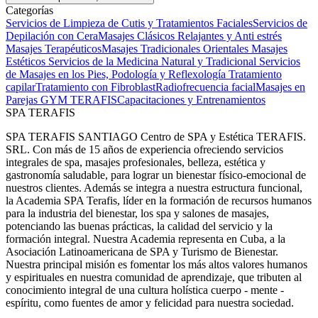
Categorías
Servicios de Limpieza de Cutis y Tratamientos Faciales
Servicios de
Depilación con Cera
Masajes Clásicos Relajantes y Anti estrés
Masajes Terapéuticos
Masajes Tradicionales Orientales
Masajes
Estéticos
Servicios de la Medicina Natural y Tradicional
Servicios
de Masajes en los Pies, Podología y Reflexología
Tratamiento
capilar
Tratamiento con Fibroblast
Radiofrecuencia facial
Masajes en
Parejas
GYM TERAFIS
Capacitaciones y Entrenamientos
SPA TERAFIS
SPA TERAFIS SANTIAGO Centro de SPA y Estética TERAFIS.
SRL. Con más de 15 años de experiencia ofreciendo servicios
integrales de spa, masajes profesionales, belleza, estética y
gastronomía saludable, para lograr un bienestar físico-emocional de
nuestros clientes. Además se integra a nuestra estructura funcional,
la Academia SPA Terafis, líder en la formación de recursos humanos
para la industria del bienestar, los spa y salones de masajes,
potenciando las buenas prácticas, la calidad del servicio y la
formación integral. Nuestra Academia representa en Cuba, a la
Asociación Latinoamericana de SPA y Turismo de Bienestar.
Nuestra principal misión es fomentar los más altos valores humanos
y espirituales en nuestra comunidad de aprendizaje, que tributen al
conocimiento integral de una cultura holística cuerpo - mente -
espíritu, como fuentes de amor y felicidad para nuestra sociedad.