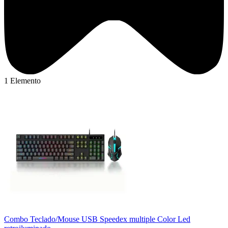
1 Elemento
Combo Teclado/Mouse USB Speedex multiple Color Led