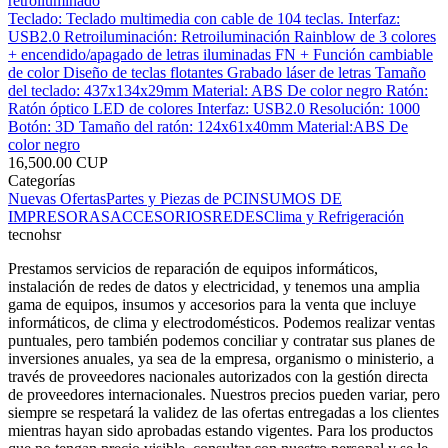
retroiluminado
Teclado: Teclado multimedia con cable de 104 teclas. Interfaz:
USB2.0 Retroiluminación: Retroiluminación Rainblow de 3 colores
+ encendido/apagado de letras iluminadas FN + Función cambiable
de color Diseño de teclas flotantes Grabado láser de letras Tamaño
del teclado: 437x134x29mm Material: ABS De color negro Ratón:
Ratón óptico LED de colores Interfaz: USB2.0 Resolución: 1000
Botón: 3D Tamaño del ratón: 124x61x40mm Material:ABS De
color negro
16,500.00 CUP
Categorías
Nuevas Ofertas
Partes y Piezas de PC
INSUMOS DE
IMPRESORAS
ACCESORIOS
REDES
Clima y Refrigeración
tecnohsr
Prestamos servicios de reparación de equipos informáticos,
instalación de redes de datos y electricidad, y tenemos una amplia
gama de equipos, insumos y accesorios para la venta que incluye
informáticos, de clima y electrodomésticos. Podemos realizar ventas
puntuales, pero también podemos conciliar y contratar sus planes de
inversiones anuales, ya sea de la empresa, organismo o ministerio, a
través de proveedores nacionales autorizados con la gestión directa
de proveedores internacionales. Nuestros precios pueden variar, pero
siempre se respetará la validez de las ofertas entregadas a los clientes
mientras hayan sido aprobadas estando vigentes. Para los productos