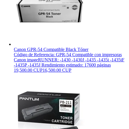
Canon GPR-54 Compatible Black Tóner
Código de Referencia: GPR-54 Compatible con impresoras
Canon imageRUNNER: -1430 -1430J -1435 -1435i -1435iF
-1435P -1435J Rendimiento estimado: 17600 páginas
19,500.00 CUP
16,500.00 CUP