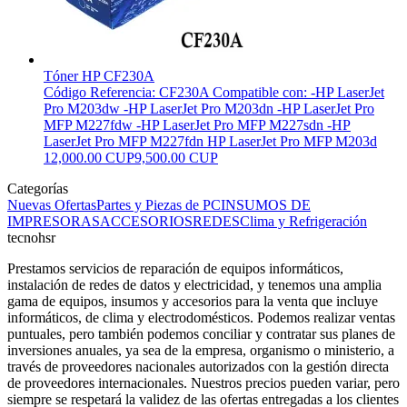
Tóner HP CF230A
Código Referencia: CF230A Compatible con: -HP LaserJet
Pro M203dw -HP LaserJet Pro M203dn -HP LaserJet Pro
MFP M227fdw -HP LaserJet Pro MFP M227sdn -HP
LaserJet Pro MFP M227fdn HP LaserJet Pro MFP M203d
12,000.00 CUP
9,500.00 CUP
Categorías
Nuevas Ofertas
Partes y Piezas de PC
INSUMOS DE
IMPRESORAS
ACCESORIOS
REDES
Clima y Refrigeración
tecnohsr
Prestamos servicios de reparación de equipos informáticos,
instalación de redes de datos y electricidad, y tenemos una amplia
gama de equipos, insumos y accesorios para la venta que incluye
informáticos, de clima y electrodomésticos. Podemos realizar ventas
puntuales, pero también podemos conciliar y contratar sus planes de
inversiones anuales, ya sea de la empresa, organismo o ministerio, a
través de proveedores nacionales autorizados con la gestión directa
de proveedores internacionales. Nuestros precios pueden variar, pero
siempre se respetará la validez de las ofertas entregadas a los clientes