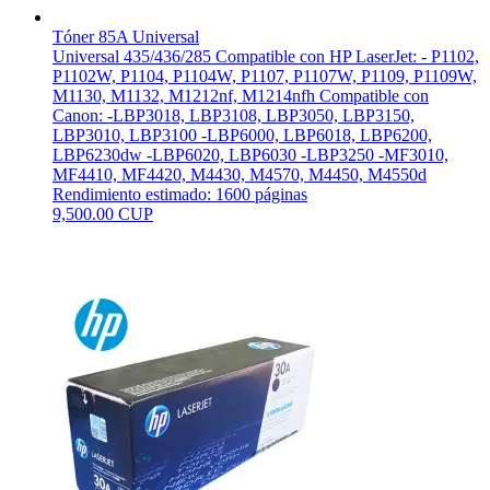
Tóner 85A Universal
Universal 435/436/285 Compatible con HP LaserJet: - P1102,
P1102W, P1104, P1104W, P1107, P1107W, P1109, P1109W,
M1130, M1132, M1212nf, M1214nfh Compatible con
Canon: -LBP3018, LBP3108, LBP3050, LBP3150,
LBP3010, LBP3100 -LBP6000, LBP6018, LBP6200,
LBP6230dw -LBP6020, LBP6030 -LBP3250 -MF3010,
MF4410, MF4420, M4430, M4570, M4450, M4550d
Rendimiento estimado: 1600 páginas
9,500.00 CUP