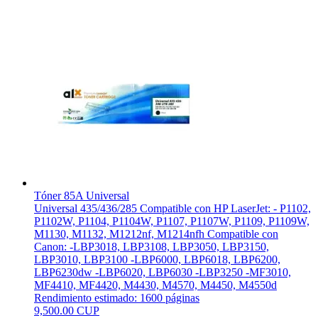
Tóner 85A Universal
Universal 435/436/285 Compatible con HP LaserJet: - P1102,
P1102W, P1104, P1104W, P1107, P1107W, P1109, P1109W,
M1130, M1132, M1212nf, M1214nfh Compatible con
Canon: -LBP3018, LBP3108, LBP3050, LBP3150,
LBP3010, LBP3100 -LBP6000, LBP6018, LBP6200,
LBP6230dw -LBP6020, LBP6030 -LBP3250 -MF3010,
MF4410, MF4420, M4430, M4570, M4450, M4550d
Rendimiento estimado: 1600 páginas
9,500.00 CUP