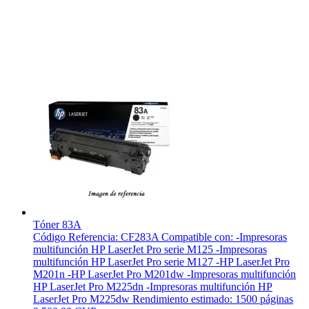
Tóner 83A
Código Referencia: CF283A Compatible con: -Impresoras
multifunción HP LaserJet Pro serie M125 -Impresoras
multifunción HP LaserJet Pro serie M127 -HP LaserJet Pro
M201n -HP LaserJet Pro M201dw -Impresoras multifunción
HP LaserJet Pro M225dn -Impresoras multifunción HP
LaserJet Pro M225dw Rendimiento estimado: 1500 páginas