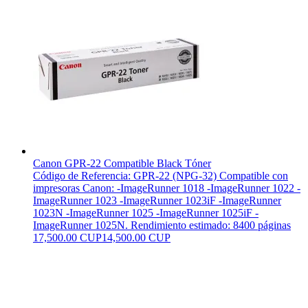
Canon GPR-22 Compatible Black Tóner
Código de Referencia: GPR-22 (NPG-32) Compatible con
impresoras Canon: -ImageRunner 1018 -ImageRunner 1022 -
ImageRunner 1023 -ImageRunner 1023iF -ImageRunner
1023N -ImageRunner 1025 -ImageRunner 1025iF -
ImageRunner 1025N. Rendimiento estimado: 8400 páginas
17,500.00 CUP
14,500.00 CUP