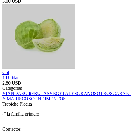
3.00 USD
Col
1 Unidad
2.80 USD
Categorías
VIANDAS
Gift
FRUTAS
VEGETALES
GRANOS
OTROS
CARNIC
Y MARISCOS
CONDIMENTOS
Trapiche Placita
@la familia primero
...
Contactos