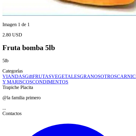
Imagen 1 de 1
2.80 USD
Fruta bomba 5lb
5lb
Categorías
VIANDAS
Gift
FRUTAS
VEGETALES
GRANOS
OTROS
CARNIC
Y MARISCOS
CONDIMENTOS
Trapiche Placita
@la familia primero
...
Contactos