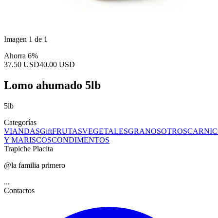
Imagen 1 de 1
Ahorra 6%
37.50 USD
40.00 USD
Lomo ahumado 5lb
5lb
Categorías
VIANDAS
Gift
FRUTAS
VEGETALES
GRANOS
OTROS
CARNIC
Y MARISCOS
CONDIMENTOS
Trapiche Placita
@la familia primero
...
Contactos