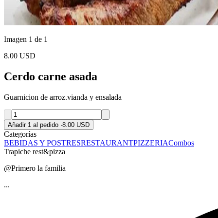
Imagen 1 de 1
8.00 USD
Cerdo carne asada
Guarnicion de arroz.vianda y ensalada
Añadir 1 al pedido
·
8.00 USD
Categorías
BEBIDAS Y POSTRES
RESTAURANT
PIZZERIA
Combos
Trapiche rest&pizza
@Primero la familia
...