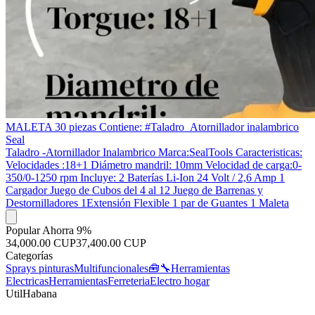
MALETA 30 piezas Contiene: #Taladro_Atornillador inalambrico
Seal
Taladro -Atornillador Inalambrico Marca:SealTools Caracteristicas:
Velocidades :18+1 Diámetro mandril: 10mm Velocidad de carga:0-
350/0-1250 rpm Incluye: 2 Baterías Li-Ion 24 Volt / 2,6 Amp 1
Cargador Juego de Cubos del 4 al 12 Juego de Barrenas y
Destornilladores 1Extensión Flexible 1 par de Guantes 1 Maleta
Popular
Ahorra 9%
34,000.00 CUP
37,400.00 CUP
Categorías
Sprays pinturas
Multifuncionales🧰🔧
Herramientas
Electricas
Herramientas
Ferreteria
Electro hogar
UtilHabana