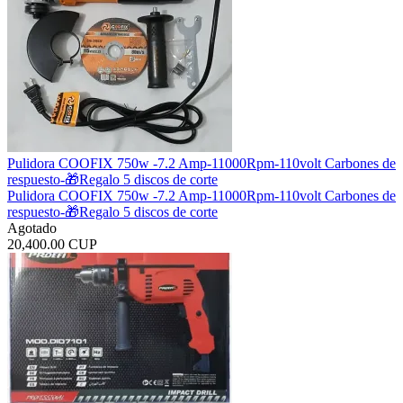
Pulidora COOFIX 750w -7.2 Amp-11000Rpm-110volt Carbones de
respuesto-🎁Regalo 5 discos de corte
Pulidora COOFIX 750w -7.2 Amp-11000Rpm-110volt Carbones de
respuesto-🎁Regalo 5 discos de corte
Agotado
20,400.00 CUP