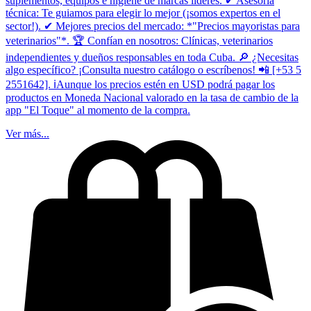
suplementos, equipos e higiene de marcas líderes. ✔ Asesoría
técnica: Te guiamos para elegir lo mejor (¡somos expertos en el
sector!). ✔ Mejores precios del mercado: *"Precios mayoristas para
veterinarios"*. 🏆 Confían en nosotros: Clínicas, veterinarios
independientes y dueños responsables en toda Cuba. 🔎 ¿Necesitas
algo específico? ¡Consulta nuestro catálogo o escríbenos! 📲 [+53 5
2551642]. ℹ️Aunque los precios estén en USD podrá pagar los
productos en Moneda Nacional valorado en la tasa de cambio de la
app "El Toque" al momento de la compra.
Ver más...