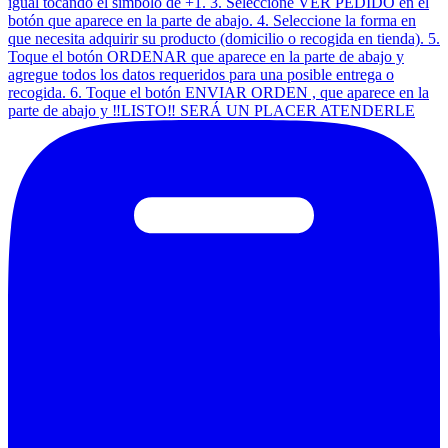
igual tocando el símbolo de +1. 3. Seleccione VER PEDIDO en el
botón que aparece en la parte de abajo. 4. Seleccione la forma en
que necesita adquirir su producto (domicilio o recogida en tienda). 5.
Toque el botón ORDENAR que aparece en la parte de abajo y
agregue todos los datos requeridos para una posible entrega o
recogida. 6. Toque el botón ENVIAR ORDEN , que aparece en la
parte de abajo y ‼️LISTO‼️ SERÁ UN PLACER ATENDERLE