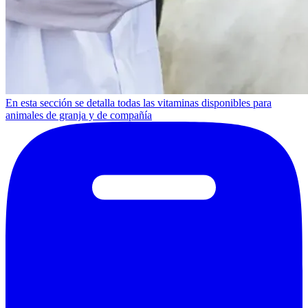
En esta sección se detalla todas las vitaminas disponibles para
animales de granja y de compañía