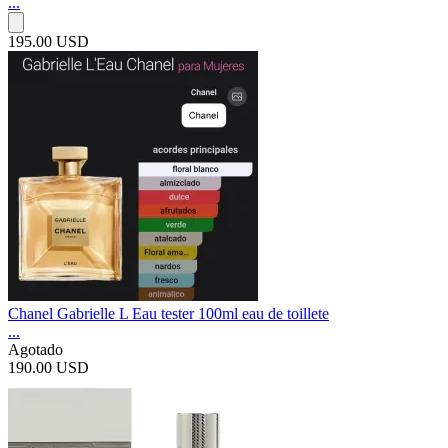
...
195.00 USD
Chanel Gabrielle L Eau tester 100ml eau de toillete
...
Agotado
190.00 USD