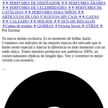
⚜️
⚜️ PERFUMES DE DISEÑADOR ⚜️
⚜️ PERFUMES ÁRABES
⚜️
⚜️ PERFUMES DE CELEBRIDADES ⚜️
⚜️ PERFUMES DE
CATÁLOGO ⚜️
⚜️ PERFUMES PARA NIÑOS ⚜️
⚜️
ARTICULOS DE USO Y NUEVOS SIN CAJA ⚜️
⚜️ GAFAS
⚜️
⚜️ CALZADO ⚜️
⚜️ BOLSOS ⚜️
⚜️ SETs DE REGALOS
⚜️
Cajitas de regalos
⚜️ GORRAS ⚜️
Victoria Secret
⚜️ OTROS ⚜️
Por Encima
Tu nueva tienda exclusiva. Es tu momento de brillar, hazlo.
Contamos con artículos de las mejores marcas del mercado que te
harán sentir especial y marcar la diferencia en todo momento con un
estilo único. Todos nuestros productos son auténticos 100%, no
comercializamos réplicas de ningún tipo. Ven y construye tu mejor
versión con nosotros.
...