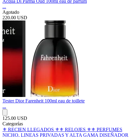
Acqua Di Parma Oud 100ml eau de parfum
...
Agotado
220.00 USD
Tester Dior Farenheit 100ml eau de toillete
...
125.00 USD
Categorías
⚜️ RECIEN LLEGADOS ⚜️
⚜️ RELOJES ⚜️
⚜️ PERFUMES
NICHO, LINEAS PRIVADAS Y ALTA GAMA DISEÑADOR