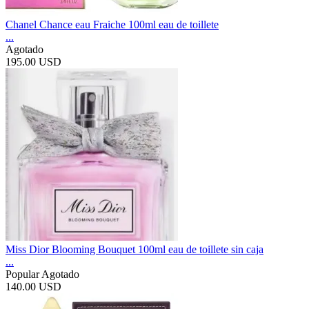
Chanel Chance eau Fraiche 100ml eau de toillete
...
Agotado
195.00 USD
Miss Dior Blooming Bouquet 100ml eau de toillete sin caja
...
Popular
Agotado
140.00 USD