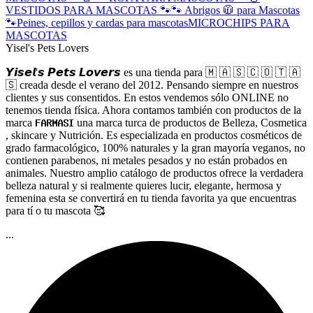
VESTIDOS PARA MASCOTAS 🐾
🐾 Abrigos 🧥 para Mascotas
🐾
Peines, cepillos y cardas para mascotas
MICROCHIPS PARA
MASCOTAS
Yisel's Pets Lovers
𝙔𝙞𝙨𝙚𝙡'𝙨 𝙋𝙚𝙩𝙨 𝙇𝙤𝙫𝙚𝙧𝙨 es una tienda para 🇲 🇦 🇸 🇨 🇴 🇹 🇦
🇸 creada desde el verano del 2012. Pensando siempre en nuestros
clientes y sus consentidos. En estos vendemos sólo ONLINE no
tenemos tienda física. Ahora contamos también con productos de la
marca 𝐅𝐀𝐑𝐌𝐀𝐒𝐈 una marca turca de productos de Belleza, Cosmetica
, skincare y Nutrición. Es especializada en productos cosméticos de
grado farmacológico, 100% naturales y la gran mayoría veganos, no
contienen parabenos, ni metales pesados y no están probados en
animales. Nuestro amplio catálogo de productos ofrece la verdadera
belleza natural y si realmente quieres lucir, elegante, hermosa y
femenina esta se convertirá en tu tienda favorita ya que encuentras
para tí o tu mascota 🥰
...