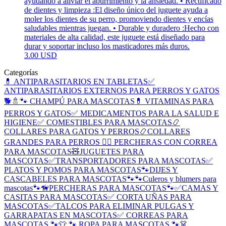
ayudando a aliviar el aburrimiento y la ansiedad. • Rectificado
de dientes y limpieza :El diseño único del juguete ayuda a
moler los dientes de su perro, promoviendo dientes y encías
saludables mientras juegan. • Durable y duradero :Hecho con
materiales de alta calidad, este juguete está diseñado para
durar y soportar incluso los masticadores más duros.
3.00 USD
Categorías
💊 ANTIPARASITARIOS EN TABLETAS
✅
ANTIPARASITARIOS EXTERNOS PARA PERROS Y GATOS
🐕🚿🐾 CHAMPÚ PARA MASCOTAS
💊 VITAMINAS PARA
PERROS Y GATOS
✅ MEDICAMENTOS PARA LA SALUD E
HIGIENE
✅ COMESTIBLES PARA MASCOTAS
📿
COLLARES PARA GATOS Y PERROS
📿COLLARES
GRANDES PARA PERROS
🐕‍🦺 PERCHERAS CON CORREA
PARA MASCOTAS
🧸JUGUETES PARA
MASCOTAS
✅TRANSPORTADORES PARA MASCOTAS
✅
PLATOS Y POMOS PARA MASCOTAS
🐾DIJES Y
CASCABELES PARA MASCOTAS🐾
🐾Culeros y blumers para
mascotas🐾
🦮PERCHERAS PARA MASCOTAS🐾
✅CAMAS Y
CASITAS PARA MASCOTAS
✅ CORTA UÑAS PARA
MASCOTAS
✅TALCOS PARA ELIMINAR PULGAS Y
GARRAPATAS EN MASCOTAS
✅ CORREAS PARA
MASCOTAS 🐾
👕 🐾 ROPA PARA MASCOTAS 🐾
👗