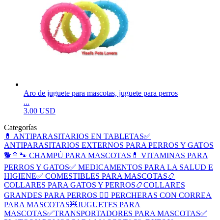
Aro de juguete para mascotas, juguete para perros
...
3.00 USD
Categorías
💊 ANTIPARASITARIOS EN TABLETAS
✅
ANTIPARASITARIOS EXTERNOS PARA PERROS Y GATOS
🐕🚿🐾 CHAMPÚ PARA MASCOTAS
💊 VITAMINAS PARA
PERROS Y GATOS
✅ MEDICAMENTOS PARA LA SALUD E
HIGIENE
✅ COMESTIBLES PARA MASCOTAS
📿
COLLARES PARA GATOS Y PERROS
📿COLLARES
GRANDES PARA PERROS
🐕‍🦺 PERCHERAS CON CORREA
PARA MASCOTAS
🧸JUGUETES PARA
MASCOTAS
✅TRANSPORTADORES PARA MASCOTAS
✅