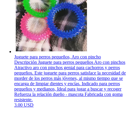
Juguete para perros pequeños, Aro con pincho
Descripción Juguete para perros pequeños Aro con pinchos
Atractivo aro con pinchos genial para cachorros y perros
pequeños. Este juguete para perros satisface la necesidad de
morder de los perros más jóvenes, al mismo tiempo que se
encarga de limpiar dientes y encías. Indicado para perros
pequeños y medianos, Ideal para jugar a buscar y recoger
Refuerza la relación dueño - mascota Fabricada con goma
resistente.
3.00 USD