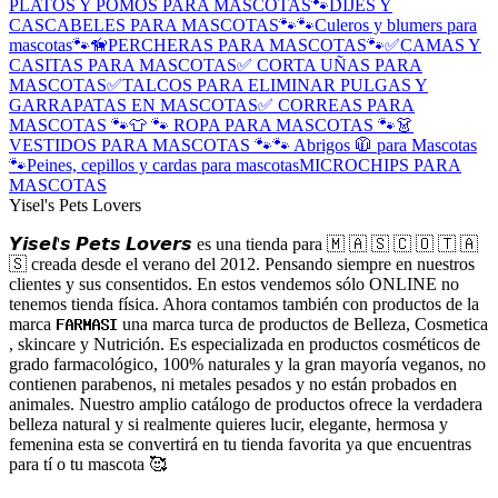
PLATOS Y POMOS PARA MASCOTAS
🐾DIJES Y
CASCABELES PARA MASCOTAS🐾
🐾Culeros y blumers para
mascotas🐾
🦮PERCHERAS PARA MASCOTAS🐾
✅CAMAS Y
CASITAS PARA MASCOTAS
✅ CORTA UÑAS PARA
MASCOTAS
✅TALCOS PARA ELIMINAR PULGAS Y
GARRAPATAS EN MASCOTAS
✅ CORREAS PARA
MASCOTAS 🐾
👕 🐾 ROPA PARA MASCOTAS 🐾
👗
VESTIDOS PARA MASCOTAS 🐾
🐾 Abrigos 🧥 para Mascotas
🐾
Peines, cepillos y cardas para mascotas
MICROCHIPS PARA
MASCOTAS
Yisel's Pets Lovers
𝙔𝙞𝙨𝙚𝙡'𝙨 𝙋𝙚𝙩𝙨 𝙇𝙤𝙫𝙚𝙧𝙨 es una tienda para 🇲 🇦 🇸 🇨 🇴 🇹 🇦
🇸 creada desde el verano del 2012. Pensando siempre en nuestros
clientes y sus consentidos. En estos vendemos sólo ONLINE no
tenemos tienda física. Ahora contamos también con productos de la
marca 𝐅𝐀𝐑𝐌𝐀𝐒𝐈 una marca turca de productos de Belleza, Cosmetica
, skincare y Nutrición. Es especializada en productos cosméticos de
grado farmacológico, 100% naturales y la gran mayoría veganos, no
contienen parabenos, ni metales pesados y no están probados en
animales. Nuestro amplio catálogo de productos ofrece la verdadera
belleza natural y si realmente quieres lucir, elegante, hermosa y
femenina esta se convertirá en tu tienda favorita ya que encuentras
para tí o tu mascota 🥰