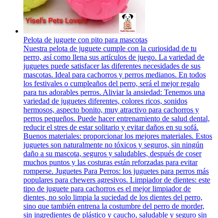
Pelota de juguete con pito para mascotas
Nuestra pelota de juguete cumple con la curiosidad de tu
perro, así como llena sus artículos de juego. La variedad de
juguetes puede satisfacer las diferentes necesidades de sus
mascotas. Ideal para cachorros y perros medianos. En todos
los festivales o cumpleaños del perro, será el mejor regalo
para tus adorables perros. Aliviar la ansiedad: Tenemos una
variedad de juguetes diferentes, colores ricos, sonidos
hermosos, aspecto bonito, muy atractivo para cachorros y
perros pequeños. Puede hacer entrenamiento de salud dental,
reducir el stres de estar solitario y evitar daños en su sofá.
Buenos materiales: proporcionar los mejores materiales. Estos
juguetes son naturalmente no tóxicos y seguros, sin ningún
daño a su mascota, seguros y saludables, después de coser
muchos puntos y las costuras están reforzadas para evitar
romperse. Juguetes Para Perros: los juguetes para perros más
populares para chewers agresivos. Limpiador de dientes: este
tipo de juguete para cachorros es el mejor limpiador de
dientes, no solo limpia la suciedad de los dientes del perro,
sino que también entrena la costumbre del perro de morder,
sin ingredientes de plástico y caucho, saludable y seguro sin