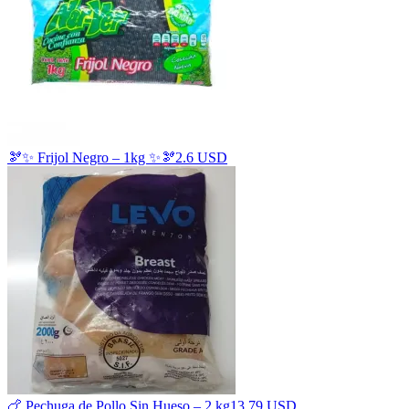
🫘✨ Frijol Negro – 1kg ✨🫘
2.6 USD
🍗 Pechuga de Pollo Sin Hueso – 2 kg
13.79 USD