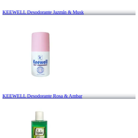
KEEWELL Desodorante Jazmín & Musk
KEEWELL Desodorante Rosa & Ambar