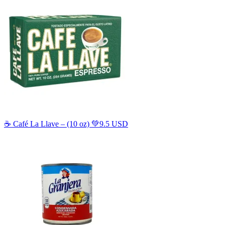
☕️ Café La Llave – (10 oz) 💚
9.5 USD