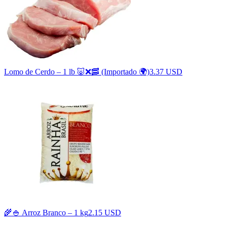
Lomo de Cerdo – 1 lb 🐷❌🥓 (Importado 🌍)
3.37 USD
🌾🍚 Arroz Branco – 1 kg
2.15 USD