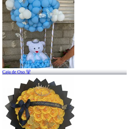
Caja de Oso 🐻