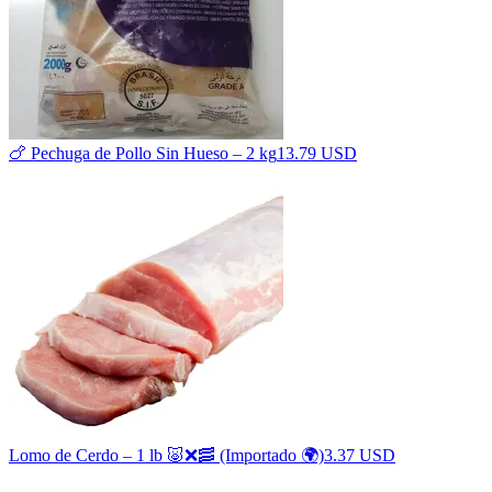
🍗 Pechuga de Pollo Sin Hueso – 2 kg
13.79 USD
Lomo de Cerdo – 1 lb 🐷❌🥓 (Importado 🌍)
3.37 USD