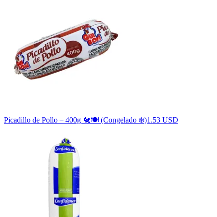
Picadillo de Pollo – 400g 🐔🍽️ (Congelado ❄️)
1.53 USD