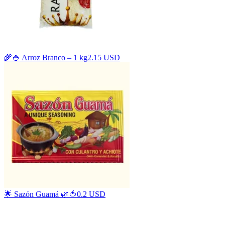
🌾🍚 Arroz Branco – 1 kg
2.15 USD
🌟 Sazón Guamá 🌿🍅
0.2 USD