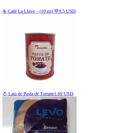
☕️ Café La Llave – (10 oz) 💚
9.5 USD
🍅 Lata de Pasta de Tomate
1.69 USD