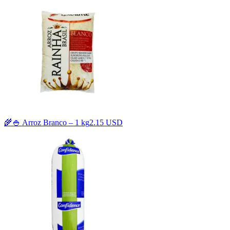
🌾🍚 Arroz Branco – 1 kg
2.15 USD