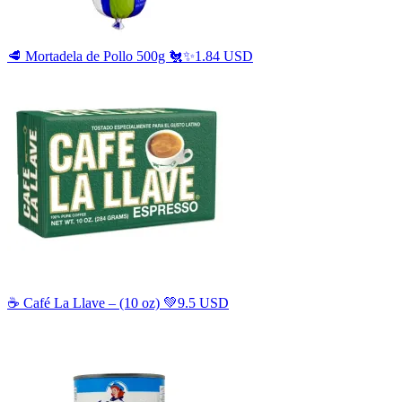
🥩 Mortadela de Pollo 500g 🐔✨
1.84 USD
☕️ Café La Llave – (10 oz) 💚
9.5 USD