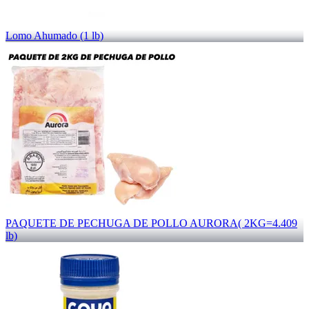
Lomo Ahumado (1 lb)
PAQUETE DE PECHUGA DE POLLO AURORA( 2KG=4.409
lb)