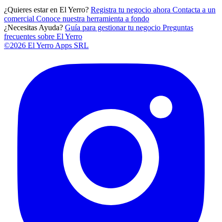
¿Quieres estar en El Yerro?
Registra tu negocio ahora
Contacta a un
comercial
Conoce nuestra herramienta a fondo
¿Necesitas Ayuda?
Guía para gestionar tu negocio
Preguntas
frecuentes sobre El Yerro
©2026 El Yerro Apps SRL