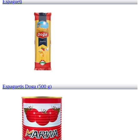
Espagueti
Espaguetis Doga (500 g)