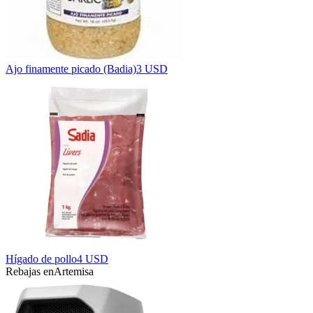
Ajo finamente picado (Badia)
3 USD
Hígado de pollo
4 USD
Rebajas en
Artemisa