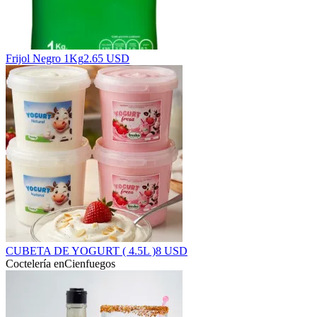
Frijol Negro 1Kg
2.65 USD
CUBETA DE YOGURT ( 4.5L )
8 USD
Coctelería en
Cienfuegos