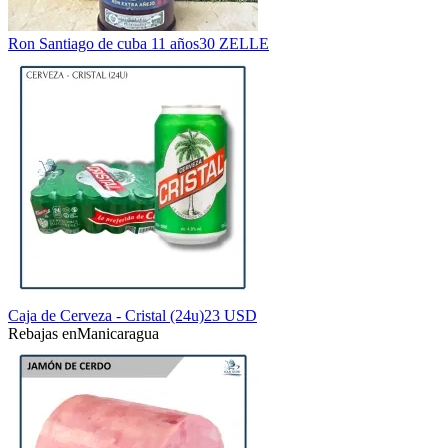
Ron Santiago de cuba 11 años
30 ZELLE
Caja de Cerveza - Cristal (24u)
23 USD
Rebajas en
Manicaragua