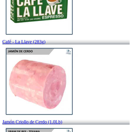
Café - La Llave (283g)
Jamón Criollo de Cerdo (1.0Lb)