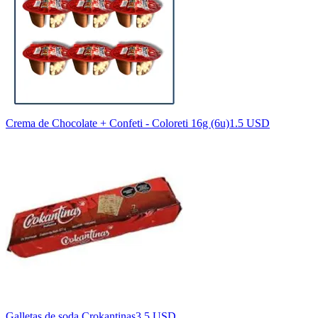
Crema de Chocolate + Confeti - Coloreti 16g (6u)
1.5 USD
Galletas de soda Crokantinas
3.5 USD