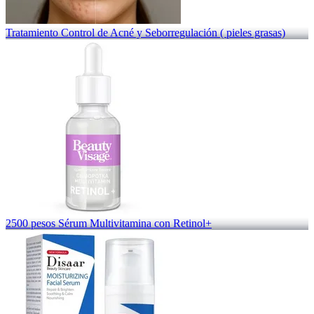
Tratamiento Control de Acné y Seborregulación ( pieles grasas)
2500 pesos Sérum Multivitamina con Retinol+