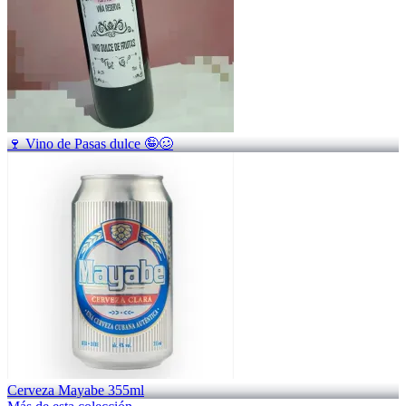
🍷 Vino de Pasas dulce 🤪🥴
Cerveza Mayabe 355ml