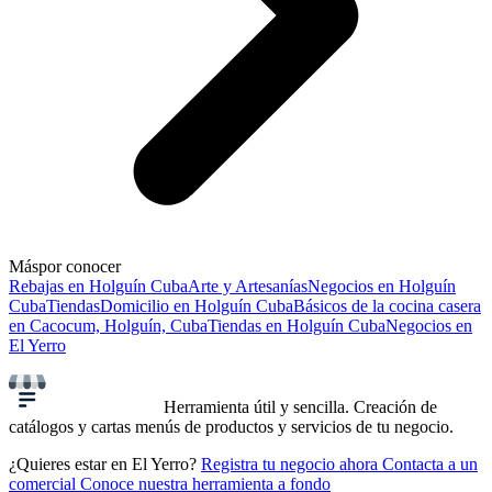
Más
por conocer
Rebajas en Holguín Cuba
Arte y Artesanías
Negocios en Holguín
Cuba
Tiendas
Domicilio en Holguín Cuba
Básicos de la cocina casera
en Cacocum, Holguín, Cuba
Tiendas en Holguín Cuba
Negocios en
El Yerro
Herramienta útil y sencilla. Creación de
catálogos y cartas menús de productos y servicios de tu negocio.
¿Quieres estar en El Yerro?
Registra tu negocio ahora
Contacta a un
comercial
Conoce nuestra herramienta a fondo