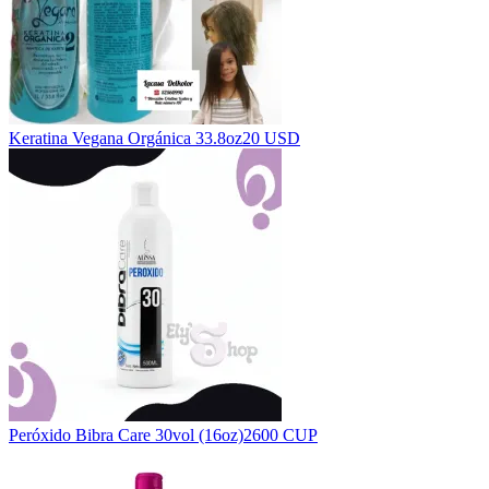
Keratina Vegana Orgánica 33.8oz
20 USD
Peróxido Bibra Care 30vol (16oz)
2600 CUP