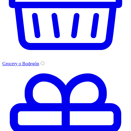
Grocery o Bodegón