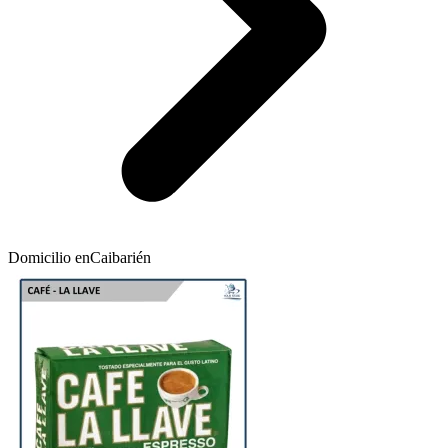
Domicilio en
Caibarién