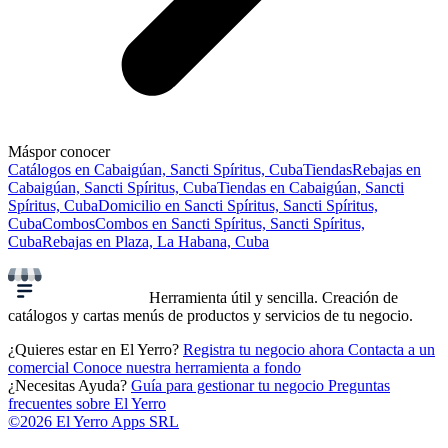
Más
por conocer
Catálogos en Cabaigúan, Sancti Spíritus, Cuba
Tiendas
Rebajas en
Cabaigúan, Sancti Spíritus, Cuba
Tiendas en Cabaigúan, Sancti
Spíritus, Cuba
Domicilio en Sancti Spíritus, Sancti Spíritus,
Cuba
Combos
Combos en Sancti Spíritus, Sancti Spíritus,
Cuba
Rebajas en Plaza, La Habana, Cuba
Herramienta útil y sencilla. Creación de
catálogos y cartas menús de productos y servicios de tu negocio.
¿Quieres estar en El Yerro?
Registra tu negocio ahora
Contacta a un
comercial
Conoce nuestra herramienta a fondo
¿Necesitas Ayuda?
Guía para gestionar tu negocio
Preguntas
frecuentes sobre El Yerro
©2026 El Yerro Apps SRL