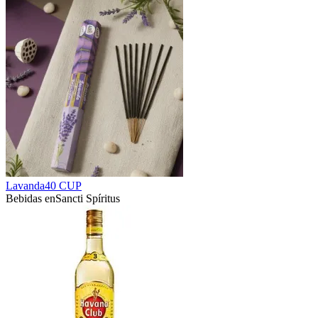
Lavanda
40 CUP
Bebidas en
Sancti Spíritus