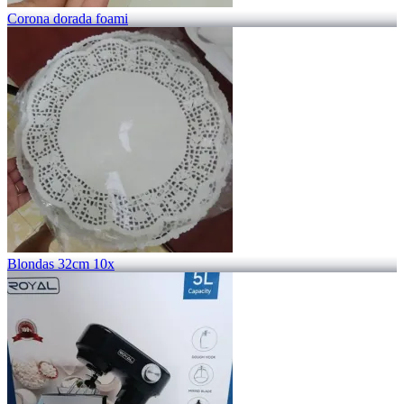
Corona dorada foami
Blondas 32cm 10x