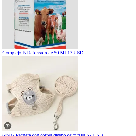
Complejo B Reforzado de 50 ML
17 USD
60932 Pechera con correa diseño osito talla S
7 USD